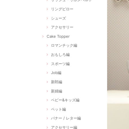
リングピロー
シューズ
アクセサリー
Cake Topper
ロマンチック編
おもしろ編
スポーツ編
Job編
新郎編
新婦編
ベビー&キッズ編
ペット編
バナー / レター編
アクセサリー編