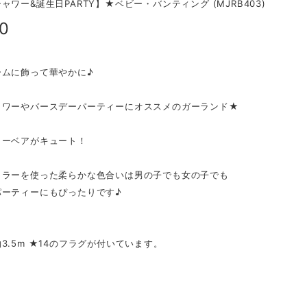
ャワー&誕生日PARTY】★ベビー・バンティング (MJRB403)
80
ームに飾って華やかに♪
ャワーやバースデーパーティーにオススメのガーランド★
ィーベアがキュート！
カラーを使った柔らかな色合いは男の子でも女の子でも
パーティーにもぴったりです♪
3.5m ★14のフラグが付いています。