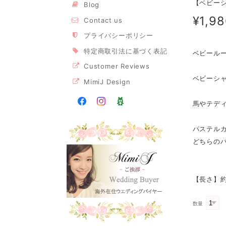
【ベビーシ
Blog
¥1,9
Contact us
プライバシーポリシー
特定商取引法に基づく表記
ベビール
Customer Reviews
ベビーシ
MimiJ Design
馬やテデ
パステル
どちらの
【長さ】約
数量