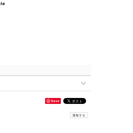
ble
Save
通報する