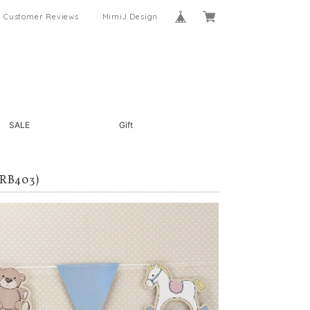
Customer Reviews
MimiJ Design
SALE
Gift
B403)