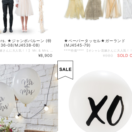
 Mrs. ★ジャンボバルーン (特
★ペーパータッセル★ガーランド
536-08/MJ4538-08)
(MJ4545-79)
【オシャレ花嫁さんに大人気！！】 Mr. & Mrs. がセットになった超特大・ジャンボバルーンが入荷致しました★ 受付や、高砂、テーブルデコレーション、披露宴でのウエルカムスペースアイテムとしてや、 前撮りにもオススメです！ 紐の部分をタッセルにしても◎ タッセルも別途販売中です★ *ヘリウムガスは含まれておりませんのでお客様での手配となります。 式場の場合、提供の業者さんがいる場合がございますので一度ご確認くださいませ。 ■サイズ：91.5cm ■2枚入り
¥8,900
¥980
SOLD 