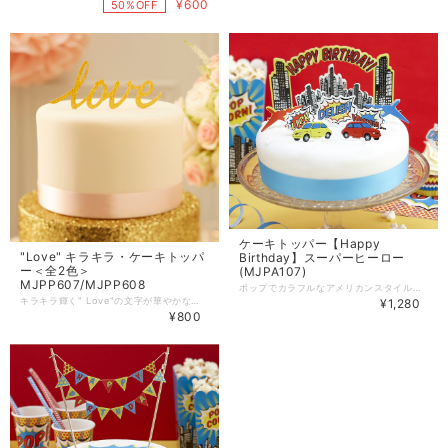
¥600
50%OFF
ケーキトッパー【Happy
"Love" キラキラ・ケーキトッパ
Birthday】スーパーヒーロー
ー＜全2色＞
(MJPA107)
MJPP607/MJPP608
ポップでカラフルなアメリカンスタイルのケーキトッパー★ 車や飛行機、ポップなHappy Birthdayメッセージなどを含む11種類のトッパーは 男心をくすぐること間違い無し！ 子供から大人までご利用いただける大人気商品です♪
キラキラ輝く" Love"の文字が華やかなケーキトッパー★ 他のケーキトッパーと合わせて飾るのがオススメです♪ ■サイズ：約12.5cm x 約10.5cm x 約2mm ■カラー：ゴールド、シルバー
¥1,280
¥800