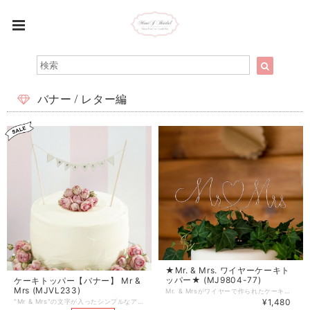
バナー / レター編
★Mr. & Mrs. ワイヤーケーキト
ッパー★ (MJ9804-77)
ケーキトッパー【バナー】 Mr &
Mrs (MJVL233)
Mr. & Mrsがワイヤーで作られたケーキトッパー★ こちらのケーキトッパーだけでも可愛いですが、 他のケーキトッパーと合わせてみるのもオススメです♪ ■サイズ： 17.9cm (幅) x 5cm (高) 差し込みの長さと合わせて: 15.2cm (高)
¥1,480
"Mr & Mrs"の文字が入ったシンプルなアイボリーカラーのバナーケーキトッパーです。 お好みの幅に合わせてお使い頂けます。 [サイズ] 約17cm