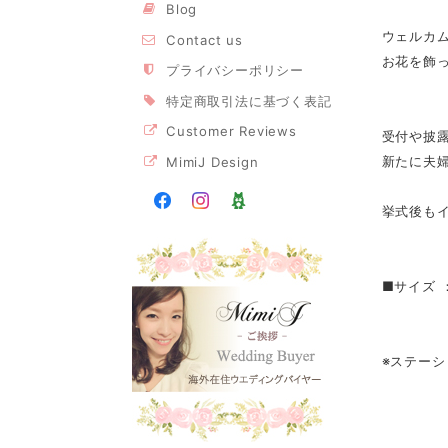
Blog
ウェルカ
Contact us
お花を飾
プライバシーポリシー
特定商取引法に基づく表記
Customer Reviews
受付や披
新たに夫
MimiJ Design
挙式後も
■サイズ ：約
※ステーシ