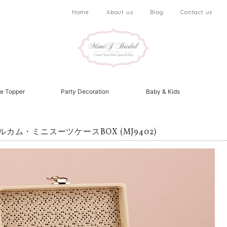
Home
About us
Blog
Contact us
e Topper
Party Decoration
Baby & Kids
ルカム・ミニスーツケースBOX (MJ9402)