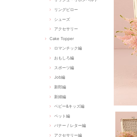
リングピロー
シューズ
アクセサリー
Cake Topper
ロマンチック編
おもしろ編
スポーツ編
Job編
新郎編
新婦編
ベビー&キッズ編
ペット編
バナー / レター編
アクセサリー編