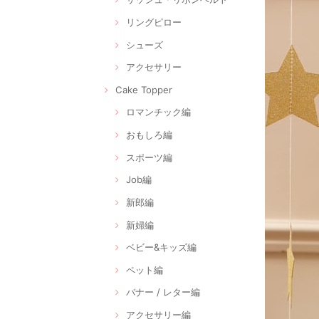
リングピロー
シューズ
アクセサリー
Cake Topper
ロマンチック編
おもしろ編
スポーツ編
Job編
新郎編
新婦編
ベビー&キッズ編
ペット編
バナー / レター編
アクセサリー編