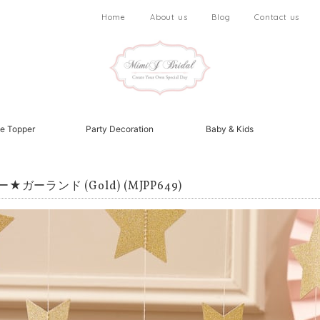
Home
About us
Blog
Contact us
e Topper
Party Decoration
Baby & Kids
★ガーランド (Gold) (MJPP649)