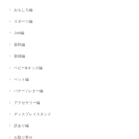
おもしろ編
スポーツ編
Job編
新郎編
新婦編
ベビー&キッズ編
ペット編
バナー / レター編
アクセサリー編
ディスプレイスタンド
訳あり編
お取り寄せ