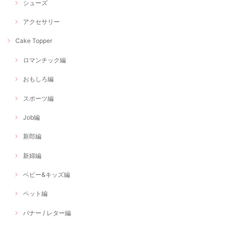
シューズ
アクセサリー
Cake Topper
ロマンチック編
おもしろ編
スポーツ編
Job編
新郎編
新婦編
ベビー&キッズ編
ペット編
バナー / レター編