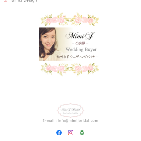
MimiJ Design
E-mail：
info@mimijbridal.com